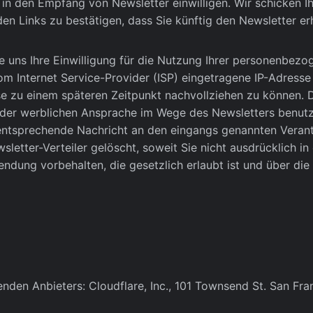
 in den Empfang von Newsletter einwilligen. Wir schicken I
n Links zu bestätigen, dass Sie künftig den Newsletter erh
ie uns Ihre Einwilligung für die Nutzung Ihrer personenbezo
om Internet Service-Provider (ISP) eingetragene IP-Adress
se zu einem späteren Zeitpunkt nachvollziehen zu können.
der werblichen Ansprache im Wege des Newsletters benutzt
entsprechende Nachricht an den eingangs genannten Verant
letter-Verteiler gelöscht, soweit Sie nicht ausdrücklich in
ung vorbehalten, die gesetzlich erlaubt ist und über die w
nden Anbieters: Cloudflare, Inc., 101 Townsend St. San Fr